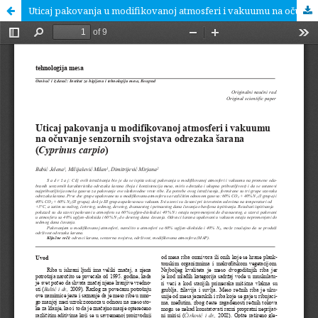
Uticaj pakovanja u modifikovanoj atmosferi i vakuumu na očuvanje senzornih svojstava odrezaka šarana (Cyprinus carpio)